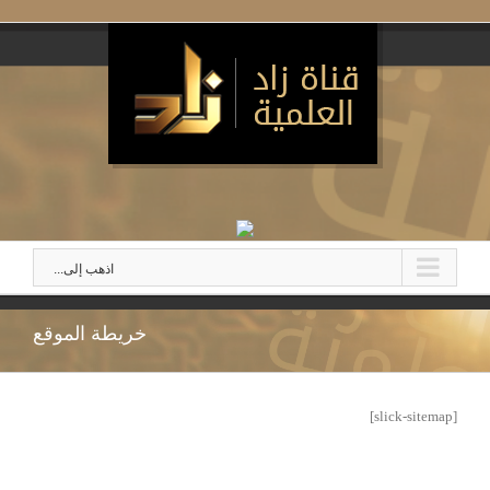
اذهب إلى...
خريطة الموقع
[slick-sitemap]