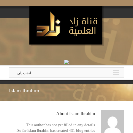
اذهب إلى...
Islam Ibrahim
About Islam Ibrahim
This author has not yet filled in any details.
So far Islam Ibrahim has created 431 blog entries.