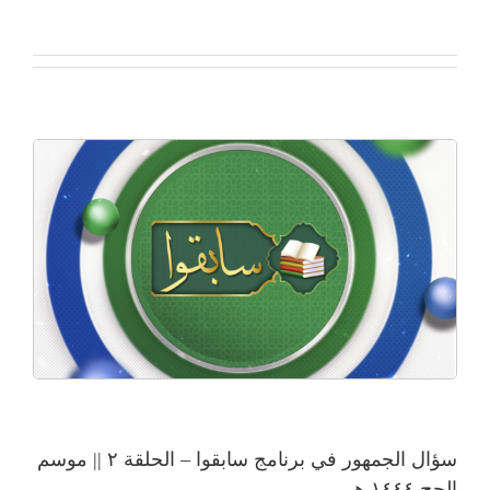
سؤال الجمهور في برنامج سابقوا – الحلقة ٢ || موسم
الحج ١٤٤٤ هـ