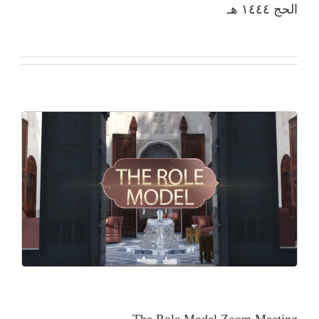
الحج ١٤٤٤ هـ